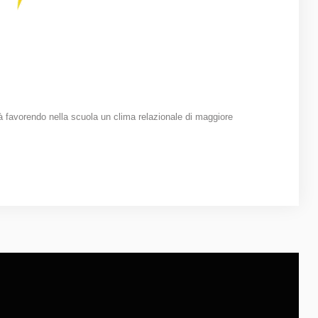
lità favorendo nella scuola un clima relazionale di maggiore