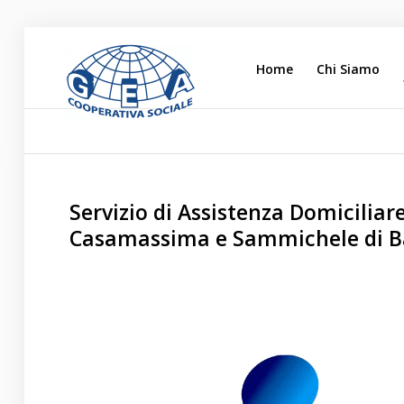
Home
Chi Siamo
Home
Chi Siamo
L'impegno Sociale
Servizio di Assistenza Domiciliare
Opere di Carità
Casamassima e Sammichele di B
Attività
Blog
Lavora con noi
Contatti