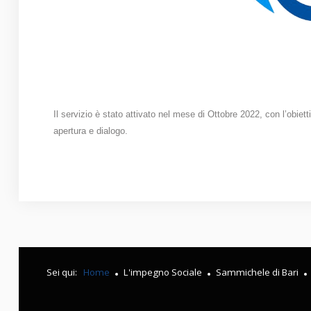
Il servizio è stato attivato nel mese di Ottobre 2022, con l’obiett
apertura e dialogo.
Sei qui:
Home
L'impegno Sociale
Sammichele di Bari