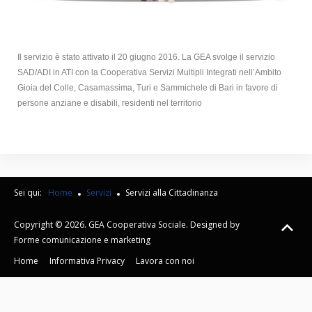
Il servizio è stato attivato il 20 giugno 2016. La GEA svolge il servizio
SAD/ADI in ATI con la Cooperativa Servizi Multipli Integrati nell’Ambito
Gioia del Colle, Casamassima, Turi e Sammichele di Bari in favore di
persone anziane e disabili, residenti nel territorio
Sei qui:
Home
Servizi
Servizi alla Cittadinanza
Copyright © 2026. GEA Cooperativa Sociale. Designed by
Forme comunicazione e marketing
Home
Informativa Privacy
Lavora con noi