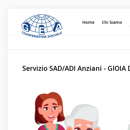
Home
Chi Siamo
Home
Chi Siamo
L'impegno Sociale
Servizio SAD/ADI Anziani - GIOIA
Opere di Carità
Attività
Blog
Lavora con noi
Contatti