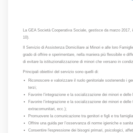
La GEA Società Cooperativa Sociale, gestisce da marzo 2017, in 
10).
Il Servizio di Assistenza Domiciliare ai Minori e alle loro Famigl
grado di offrire e sperimentare, nella maniera più flessibile e dif
di evitare la istituzionalizzazione di minori che versano in condizio
Principali obiettivi del servizio sono quelli di:
Riconoscere e valorizzare il ruolo genitoriale sostenendo i gen
terzi;
Favorire l’integrazione e la socializzazione dei minori e delle l
Favorire l’integrazione e la socializzazione dei minori e delle 
extracomunitari, ecc.);
Promuovere la comunicazione tra genitori e figli e tra famiglia
Offrire una guida per l’osservanza di norme igieniche e sanit
Consentire l'espressione dei bisogni primari, psicologici, affe