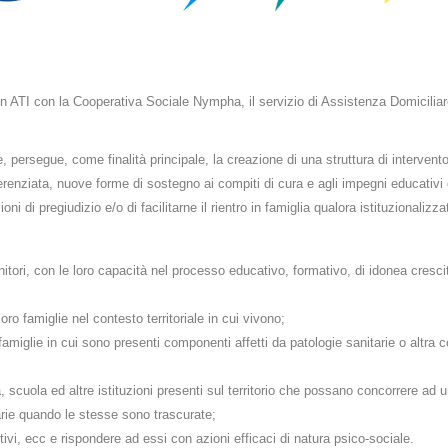
ATI con la Cooperativa Sociale Nympha, il servizio di Assistenza Domiciliare E
ie, persegue, come finalità principale, la creazione di una struttura di interven
ferenziata, nuove forme di sostegno ai compiti di cura e agli impegni educativi c
ni di pregiudizio e/o di facilitarne il rientro in famiglia qualora istituzionalizzat
itori, con le loro capacità nel processo educativo, formativo, di idonea crescita
oro famiglie nel contesto territoriale in cui vivono;
famiglie in cui sono presenti componenti affetti da patologie sanitarie o altra co
, scuola ed altre istituzioni presenti sul territorio che possano concorrere ad 
arie quando le stesse sono trascurate;
ttivi, ecc e rispondere ad essi con azioni efficaci di natura psico-sociale.