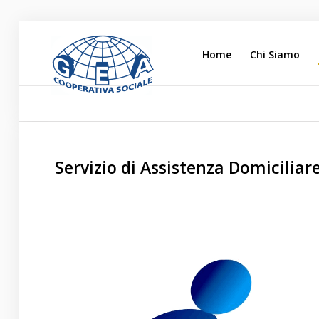
Home
Chi Siamo
Home
Chi Siamo
L'impegno Sociale
Servizio di Assistenza Domicili
Opere di Carità
Attività
Blog
Lavora con noi
Contatti