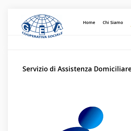
Home
Chi Siamo
Home
Chi Siamo
L'impegno Sociale
Servizio di Assistenza Domicili
Opere di Carità
Attività
Blog
Lavora con noi
Contatti