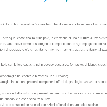
ATI con la Cooperativa Sociale Nympha, il servizio di Assistenza Domiciliare E
ie, persegue, come finalità principale, la creazione di una struttura di interven
ferenziata, nuove forme di sostegno ai compiti di cura e agli impegni educativi c
ni di pregiudizio e/o di facilitarne il rientro in famiglia qualora istituzionalizzat
itori, con le loro capacità nel processo educativo, formativo, di idonea crescita
oro famiglie nel contesto territoriale in cui vivono;
famiglie in cui sono presenti componenti affetti da patologie sanitarie o altra co
, scuola ed altre istituzioni presenti sul territorio che possano concorrere ad 
arie quando le stesse sono trascurate;
ttivi, ecc e rispondere ad essi con azioni efficaci di natura psico-sociale.