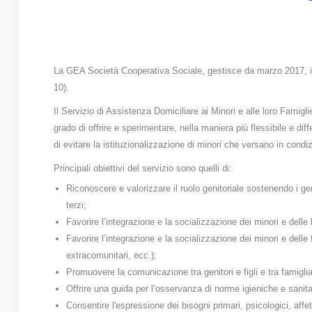
La GEA Società Cooperativa Sociale, gestisce da marzo 2017, in 
10).
Il Servizio di Assistenza Domiciliare ai Minori e alle loro Famigl
grado di offrire e sperimentare, nella maniera più flessibile e dif
di evitare la istituzionalizzazione di minori che versano in condizio
Principali obiettivi del servizio sono quelli di:
Riconoscere e valorizzare il ruolo genitoriale sostenendo i gen
terzi;
Favorire l’integrazione e la socializzazione dei minori e delle l
Favorire l’integrazione e la socializzazione dei minori e delle 
extracomunitari, ecc.);
Promuovere la comunicazione tra genitori e figli e tra famiglia
Offrire una guida per l’osservanza di norme igieniche e sanit
Consentire l'espressione dei bisogni primari, psicologici, affe